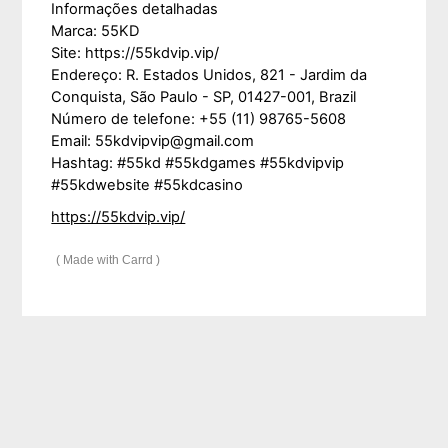
Informações detalhadas
Marca: 55KD
Site: https://55kdvip.vip/
Endereço: R. Estados Unidos, 821 - Jardim da
Conquista, São Paulo - SP, 01427-001, Brazil
Número de telefone: +55 (11) 98765-5608
Email:
55kdvipvip@gmail.com
Hashtag: #55kd #55kdgames #55kdvipvip
#55kdwebsite #55kdcasino
https://55kdvip.vip/
Made with Carrd